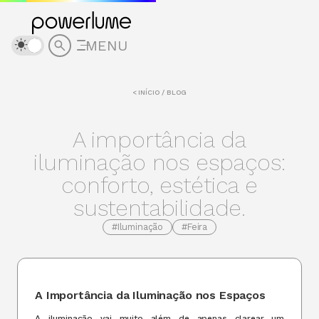
MENU
< INÍCIO / BLOG
A importância da
iluminação nos espaços:
conforto, estética e
sustentabilidade.
#Iluminação
#Feira
A Importância da Iluminação nos Espaços
A iluminação vai muito além de apenas clarear um