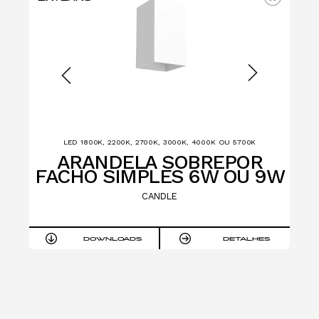
LED 1800K, 2200K, 2700K, 3000K, 4000K OU 5700K
W
ARANDELA SOBREPOR
FACHO SIMPLES 6W OU 9W
F
CANDLE
ES
DOWNLOADS
DETALHES