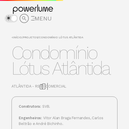
MENU
<
INÍCIO
/
PROJETOS
/
CONDOMÍNIO LÓTUS ATLÂNTIDA
Condomínio
Lótus Atlântida
ATLÂNTIDA - RS
COMERCIAL
Construtora:
SVB.
Engenheiros:
Vitor Alan Braga Fernandes, Carlos
Beltrão e André Bichinho.