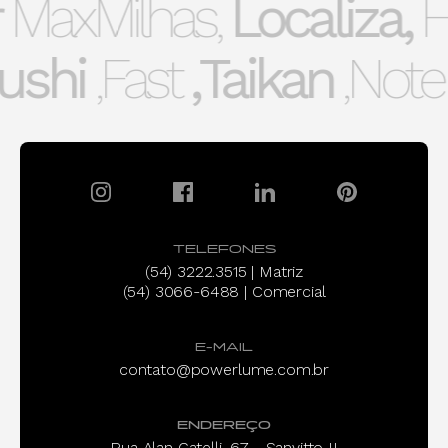
MaxMilhas,
Localiza,
H
ushi,
Fast,
Taikan,
Note,
TELEFONES
(54) 3222.3515 | Matriz
(54) 3066-6488 | Comercial
E-MAIL
contato@powerlume.com.br
ENDEREÇO
Rua Alan Gatelli, 67 - Sanvitto II