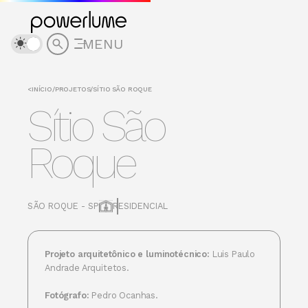
MENU
<
INÍCIO
/
PROJETOS
/
SÍTIO SÃO ROQUE
Sítio São
Roque
SÃO ROQUE - SP
RESIDENCIAL
Projeto arquitetônico e luminotécnico:
Luis Paulo
Andrade Arquitetos.
Fotógrafo:
Pedro Ocanhas.