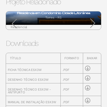
Projeto Relacionado
Residência em Condomínio Cidade Litorânea
Torres - RS
Residencial
Downloads
TÍTULO
FORMATO
BAIXAR
FICHA TÉCNICA ESX3W
.PDF
DESENHO TÉCNICO ESX3W
.PDF
DESENHO TÉCNICO ESX3W -
.PDF
ANTIFURTO
MANUAL DE INSTALAÇÃO ESX3W
.PDF