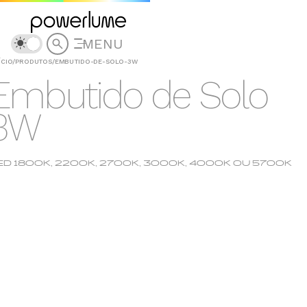
MENU
ÍCIO
/
PRODUTOS
/
EMBUTIDO-DE-SOLO-3W
Embutido de Solo
3W
ED 1800K, 2200K, 2700K, 3000K, 4000K OU 5700K