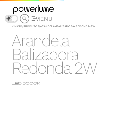
MENU
<
INÍCIO
/
PRODUTOS
/
ARANDELA-BALIZADORA-REDONDA-2W
Arandela
Balizadora
Redonda 2W
LED 3000K