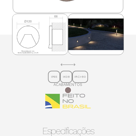
IP65
IK08
IRC>80
ACABAMENTOS
Especificações