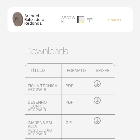
Arandela
AEC2W-
Balizadora
+ ABRIR
R
Redonda
Potência
3000K
2W
221lm
Downloads
TÍTULO
FORMATO
BAIXAR
FICHA TÉCNICA
.PDF
AEC2W-R
DESENHO
.PDF
TÉCNICO
AEC2W-R
IMAGENS EM
.ZIP
ALTA
RESOLUÇÃO
AEC2W-R