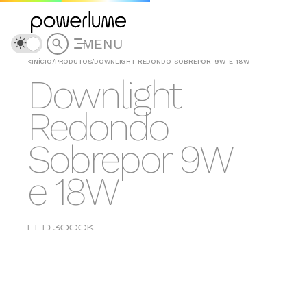
MENU
<
INÍCIO
/
PRODUTOS
/
DOWNLIGHT-REDONDO-SOBREPOR-9W-E-18W
Downlight
Redondo
Sobrepor 9W
e 18W
LED 3000K