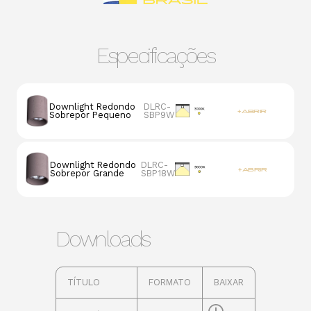
Especificações
Downlight Redondo
DLRC-
+ ABRIR
Sobrepor Pequeno
SBP9W
Potência
3000K
9W
1170lm
Downlight Redondo
DLRC-
+ ABRIR
Sobrepor Grande
SBP18W
Potência
3000K
18W
2340lm
Downloads
TÍTULO
FORMATO
BAIXAR