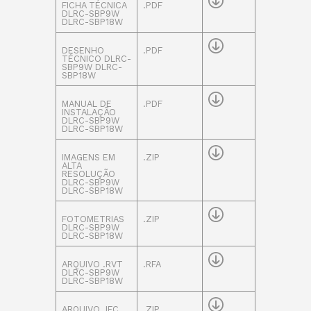
FICHA TÉCNICA
.PDF
DLRC-SBP9W
DLRC-SBP18W
DESENHO
.PDF
TÉCNICO DLRC-
SBP9W DLRC-
SBP18W
MANUAL DE
.PDF
INSTALAÇÃO
DLRC-SBP9W
DLRC-SBP18W
IMAGENS EM
.ZIP
ALTA
RESOLUÇÃO
DLRC-SBP9W
DLRC-SBP18W
FOTOMETRIAS
.ZIP
DLRC-SBP9W
DLRC-SBP18W
ARQUIVO .RVT
.RFA
DLRC-SBP9W
DLRC-SBP18W
ARQUIVO .IFC
.ZIP