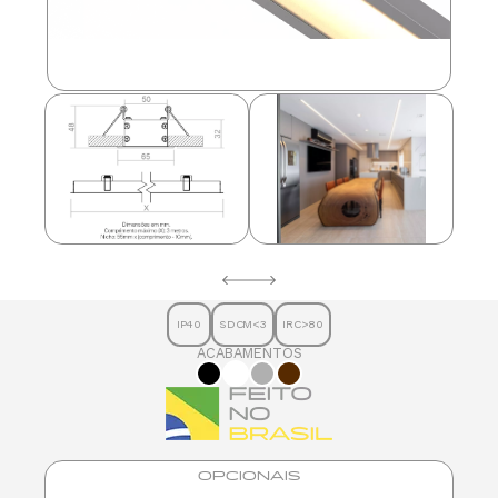
IP40
SDCM<3
IRC>80
ACABAMENTOS
OPCIONAIS