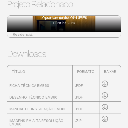
Projeto Relacionado
Apartamento AN (PR)
Curitiba – PR
Residencial
Downloads
TÍTULO
FORMATO
BAIXAR
FICHA TÉCNICA EMB60
.PDF
DESENHO TÉCNICO EMB60
.PDF
MANUAL DE INSTALAÇÃO EMB60
.PDF
IMAGENS EM ALTA RESOLUÇÃO
.ZIP
EMB60