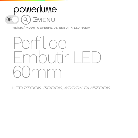
MENU
<
INÍCIO
/
PRODUTOS
/
PERFIL-DE-EMBUTIR-LED-60MM
Perfil de
Embutir LED
60mm
LED 2700K, 3000K, 4000K OU 5700K