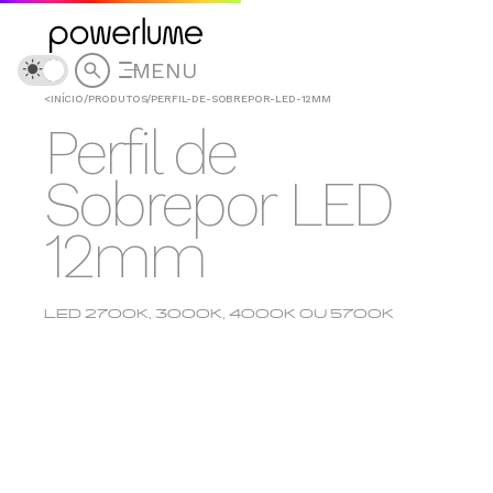
MENU
<
INÍCIO
/
PRODUTOS
/
PERFIL-DE-SOBREPOR-LED-12MM
Perfil de
Sobrepor LED
12mm
LED 2700K, 3000K, 4000K OU 5700K