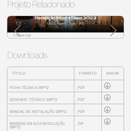
Projeto Relacionado
Recepção Mostra Glass 2023
Novo Hamburgo - RS
Comercial
Downloads
TÍTULO
FORMATO
BAIXAR
FICHA TÉCNICA SBP12
.PDF
DESENHO TÉCNICO SBP12
.PDF
MANUAL DE INSTALAÇÃO SBP12
.PDF
IMAGENS EM ALTA RESOLUÇÃO
.ZIP
SBP12