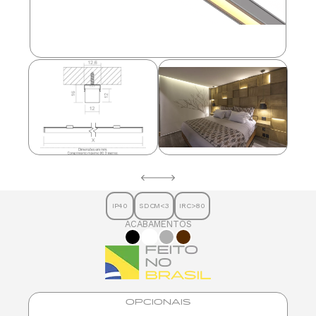
IP40
SDCM<3
IRC>80
ACABAMENTOS
OPCIONAIS