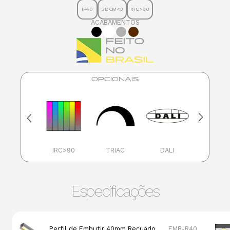
IP40
SDCM<3
IRC>80
ACABAMENTOS
OPCIONAIS
TW
IRC>90
TRIAC
DALI
1-10V
Especificações
Perfil de Embutir 40mm Recuado
EMB-R40