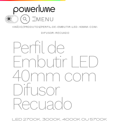
MENU
<
INÍCIO
/
PRODUTOS
/
PERFIL-DE-EMBUTIR-LED-40MM-COM-
DIFUSOR-RECUADO
Perfil de
Embutir LED
40mm com
Difusor
Recuado
LED 2700K, 3000K, 4000K OU 5700K