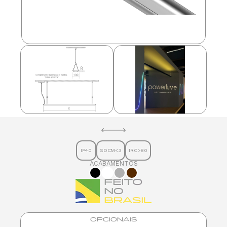
IP40
SDCM<3
IRC>80
ACABAMENTOS
OPCIONAIS