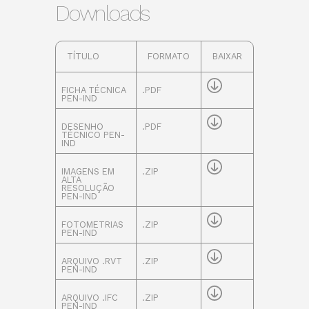
Downloads
TÍTULO
FORMATO
BAIXAR
FICHA TÉCNICA
.PDF
PEN-IND
DESENHO
.PDF
TÉCNICO PEN-
IND
IMAGENS EM
.ZIP
ALTA
RESOLUÇÃO
PEN-IND
FOTOMETRIAS
.ZIP
PEN-IND
ARQUIVO .RVT
.ZIP
PEN-IND
ARQUIVO .IFC
.ZIP
PEN-IND