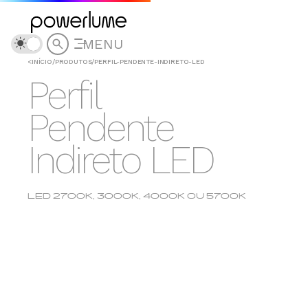
MENU
<
INÍCIO
/
PRODUTOS
/
PERFIL-PENDENTE-INDIRETO-LED
Perfil
Pendente
Indireto LED
LED 2700K, 3000K, 4000K OU 5700K